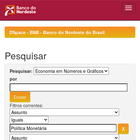
Skip
navigation
DSpace - BNB - Banco do Nordeste do Brasil
Pesquisar
Pesquisar:
por
Filtros correntes: