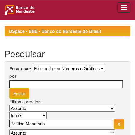
Skip
navigation
DSpace - BNB - Banco do Nordeste do Brasil
Pesquisar
Pesquisar:
por
Filtros correntes: