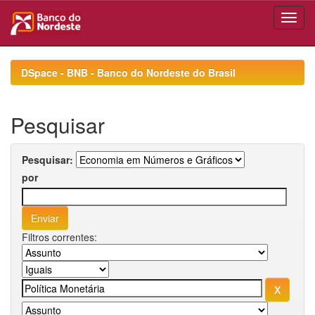
Skip
navigation
DSpace - BNB - Banco do Nordeste do Brasil
Pesquisar
Pesquisar:
por
Filtros correntes: