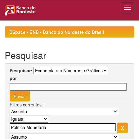
Skip
navigation
DSpace - BNB - Banco do Nordeste do Brasil
Pesquisar
Pesquisar:
por
Filtros correntes: