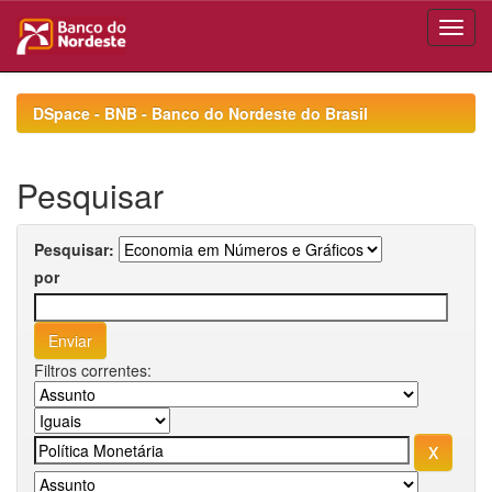
Skip
navigation
DSpace - BNB - Banco do Nordeste do Brasil
Pesquisar
Pesquisar:
por
Filtros correntes: