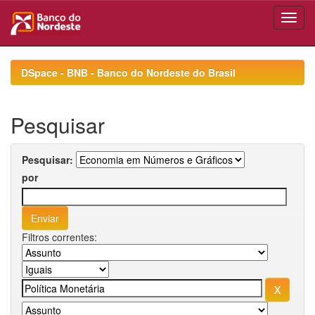
Skip
navigation
DSpace - BNB - Banco do Nordeste do Brasil
Pesquisar
Pesquisar:
por
Filtros correntes: