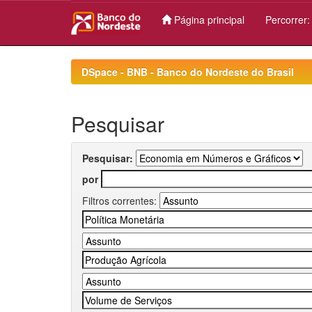
Página principal
Percorrer
Skip
navigation
DSpace - BNB - Banco do Nordeste do Brasil
Pesquisar
Pesquisar:
por
Filtros correntes: