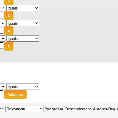
or:
Por ordem
Autores/Regi