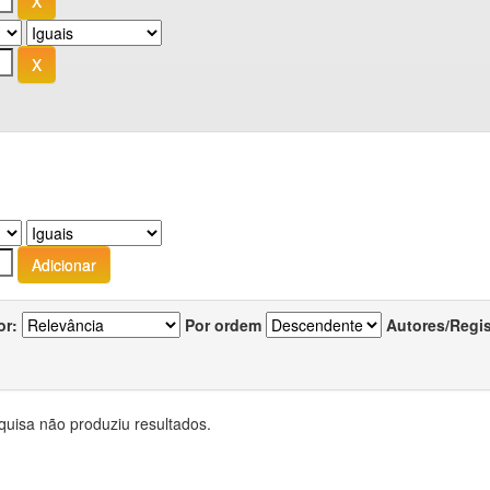
or:
Por ordem
Autores/Regi
quisa não produziu resultados.