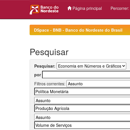
Página principal
Percorrer
Skip
navigation
DSpace - BNB - Banco do Nordeste do Brasil
Pesquisar
Pesquisar:
por
Filtros correntes: