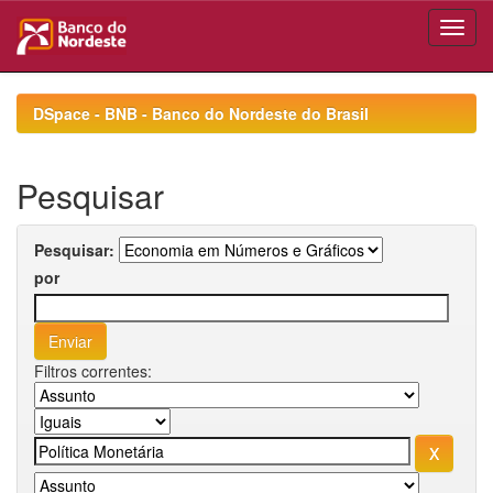
Skip
navigation
DSpace - BNB - Banco do Nordeste do Brasil
Pesquisar
Pesquisar:
por
Filtros correntes: