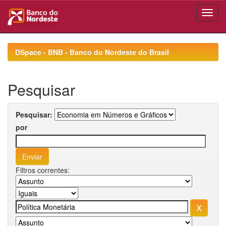
Skip
navigation
DSpace - BNB - Banco do Nordeste do Brasil
Pesquisar
Pesquisar:
por
Filtros correntes: