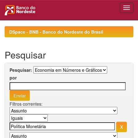
Skip
navigation
DSpace - BNB - Banco do Nordeste do Brasil
Pesquisar
Pesquisar:
por
Filtros correntes: