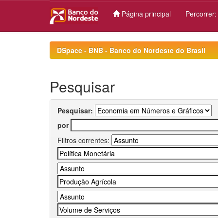
Página principal
Percorrer
Skip
navigation
DSpace - BNB - Banco do Nordeste do Brasil
Pesquisar
Pesquisar:
por
Filtros correntes: