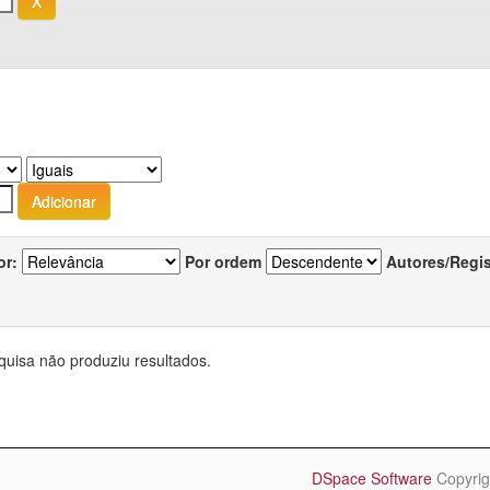
or:
Por ordem
Autores/Regi
quisa não produziu resultados.
DSpace Software
Copyrig