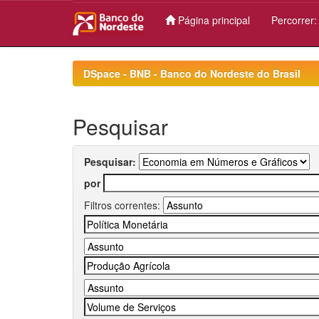
Página principal
Percorrer
Skip
navigation
DSpace - BNB - Banco do Nordeste do Brasil
Pesquisar
Pesquisar:
por
Filtros correntes: