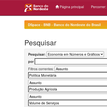
Página principal
Percorrer
Skip
navigation
DSpace - BNB - Banco do Nordeste do Brasil
Pesquisar
Pesquisar:
por
Filtros correntes: