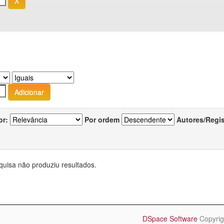
or:
Por ordem
Autores/Regi
quisa não produziu resultados.
DSpace Software
Copyrig