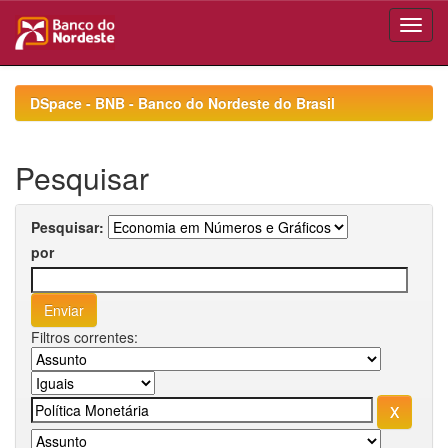
Skip
navigation
DSpace - BNB - Banco do Nordeste do Brasil
Pesquisar
Pesquisar:
por
Filtros correntes: