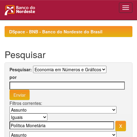
Skip
navigation
DSpace - BNB - Banco do Nordeste do Brasil
Pesquisar
Pesquisar:
por
Filtros correntes: