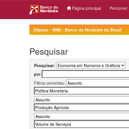
Página principal
Percorrer
Skip
navigation
DSpace - BNB - Banco do Nordeste do Brasil
Pesquisar
Pesquisar:
por
Filtros correntes: