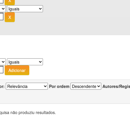
or:
Por ordem
Autores/Regi
quisa não produziu resultados.