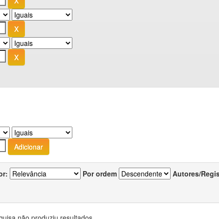
or:
Por ordem
Autores/Regi
quisa não produziu resultados.