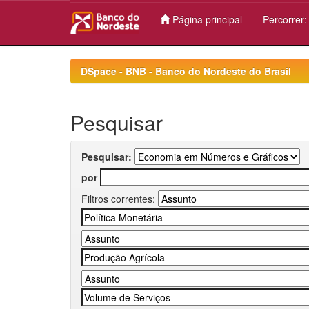
Página principal
Percorrer
Skip
navigation
DSpace - BNB - Banco do Nordeste do Brasil
Pesquisar
Pesquisar:
por
Filtros correntes: