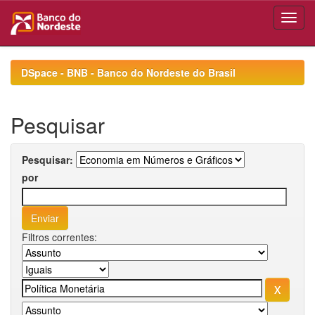
Skip
navigation
DSpace - BNB - Banco do Nordeste do Brasil
Pesquisar
Pesquisar:
por
Filtros correntes: