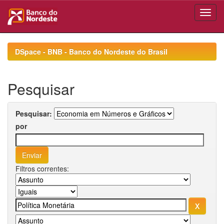
Skip
navigation
DSpace - BNB - Banco do Nordeste do Brasil
Pesquisar
Pesquisar:
por
Filtros correntes: