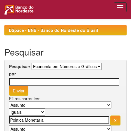
Skip
navigation
DSpace - BNB - Banco do Nordeste do Brasil
Pesquisar
Pesquisar:
por
Filtros correntes: