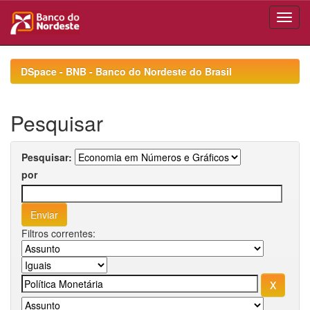
Skip
navigation
DSpace - BNB - Banco do Nordeste do Brasil
Pesquisar
Pesquisar:
por
Filtros correntes: