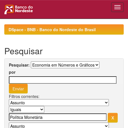
Skip
navigation
DSpace - BNB - Banco do Nordeste do Brasil
Pesquisar
Pesquisar:
por
Filtros correntes: