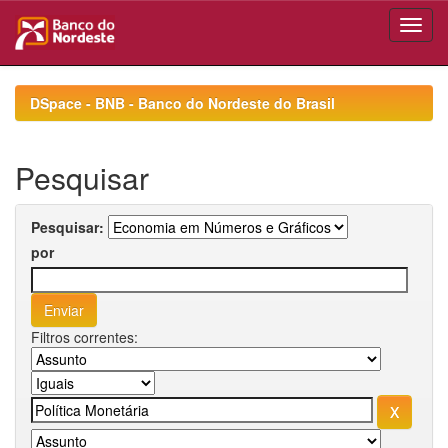
Skip
navigation
DSpace - BNB - Banco do Nordeste do Brasil
Pesquisar
Pesquisar:
por
Filtros correntes: