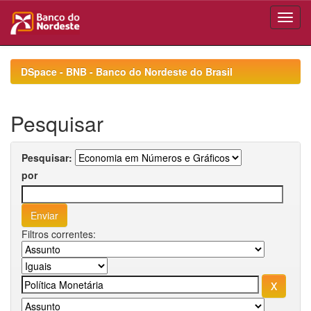
Skip
navigation
DSpace - BNB - Banco do Nordeste do Brasil
Pesquisar
Pesquisar:
por
Filtros correntes: