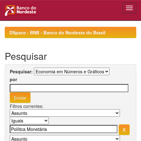
Skip
navigation
DSpace - BNB - Banco do Nordeste do Brasil
Pesquisar
Pesquisar:
por
Filtros correntes: