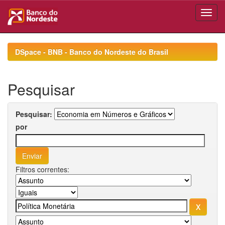
Skip
navigation
DSpace - BNB - Banco do Nordeste do Brasil
Pesquisar
Pesquisar:
por
Filtros correntes: