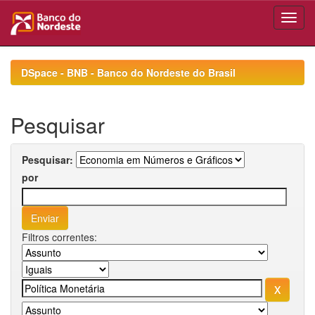
Skip
navigation
DSpace - BNB - Banco do Nordeste do Brasil
Pesquisar
Pesquisar:
por
Filtros correntes: