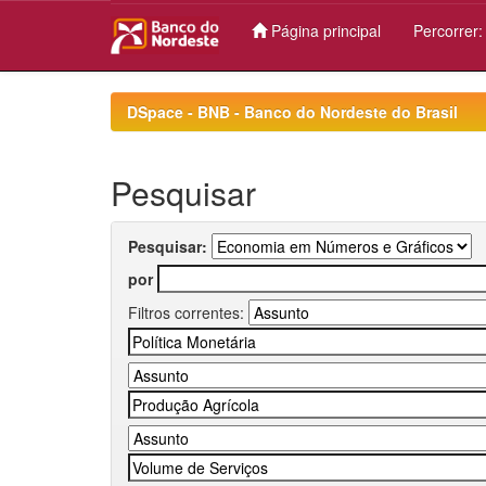
Página principal
Percorrer
Skip
navigation
DSpace - BNB - Banco do Nordeste do Brasil
Pesquisar
Pesquisar:
por
Filtros correntes: