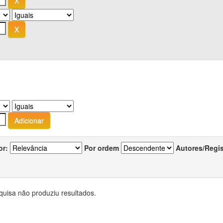
or:
Por ordem
Autores/Regi
quisa não produziu resultados.