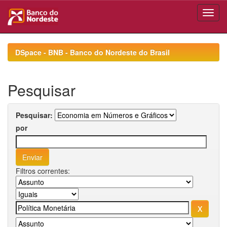
Skip
navigation
DSpace - BNB - Banco do Nordeste do Brasil
Pesquisar
Pesquisar:
por
Filtros correntes: