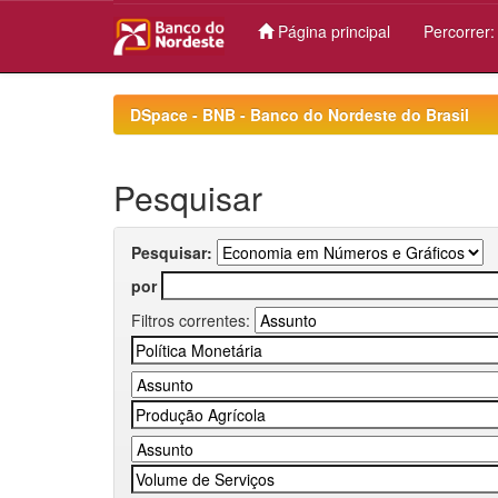
Página principal
Percorrer
Skip
navigation
DSpace - BNB - Banco do Nordeste do Brasil
Pesquisar
Pesquisar:
por
Filtros correntes: