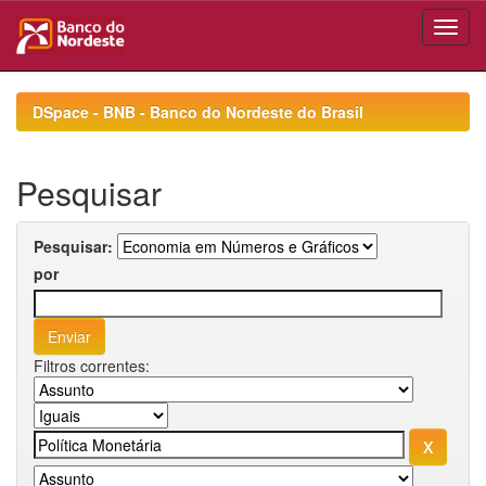
Skip
navigation
DSpace - BNB - Banco do Nordeste do Brasil
Pesquisar
Pesquisar:
por
Filtros correntes: