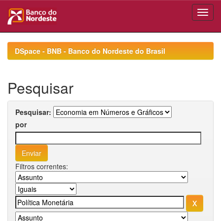
Skip
navigation
DSpace - BNB - Banco do Nordeste do Brasil
Pesquisar
Pesquisar:
por
Filtros correntes: