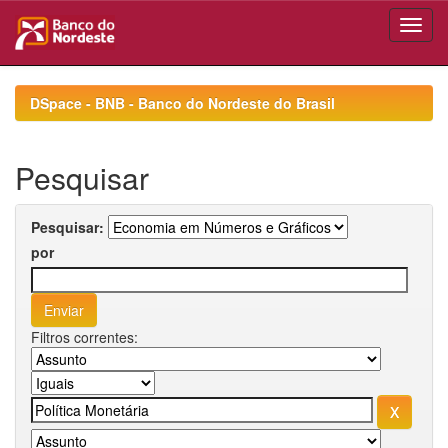
Skip
navigation
DSpace - BNB - Banco do Nordeste do Brasil
Pesquisar
Pesquisar:
por
Filtros correntes: