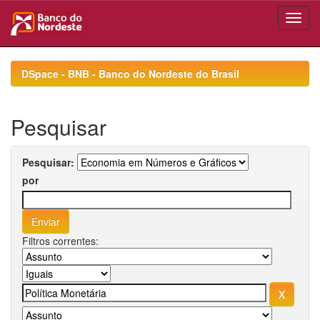
Skip
navigation
DSpace - BNB - Banco do Nordeste do Brasil
Pesquisar
Pesquisar:
por
Filtros correntes: