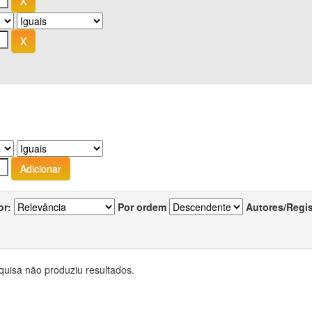
or:
Por ordem
Autores/Regi
quisa não produziu resultados.