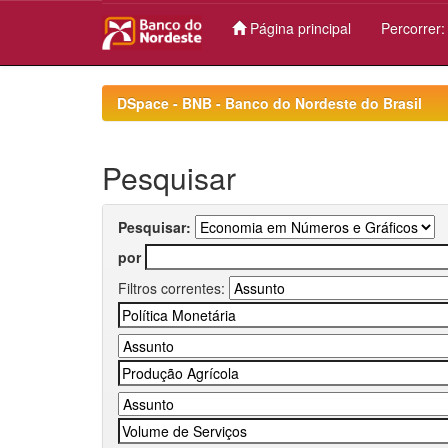
Página principal
Percorrer
Skip
navigation
DSpace - BNB - Banco do Nordeste do Brasil
Pesquisar
Pesquisar:
por
Filtros correntes: