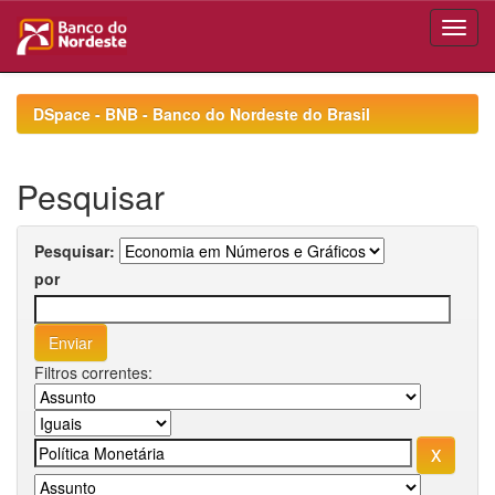
Skip
navigation
DSpace - BNB - Banco do Nordeste do Brasil
Pesquisar
Pesquisar:
por
Filtros correntes: