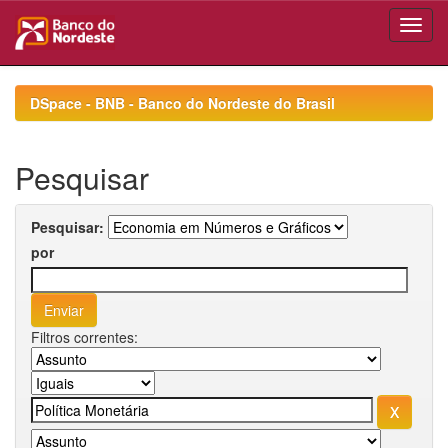
Skip
navigation
DSpace - BNB - Banco do Nordeste do Brasil
Pesquisar
Pesquisar:
por
Filtros correntes: