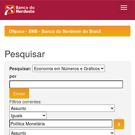
Skip
navigation
DSpace - BNB - Banco do Nordeste do Brasil
Pesquisar
Pesquisar:
por
Filtros correntes: