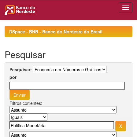
Skip
navigation
DSpace - BNB - Banco do Nordeste do Brasil
Pesquisar
Pesquisar:
por
Filtros correntes: