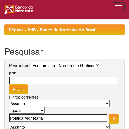
Skip
navigation
DSpace - BNB - Banco do Nordeste do Brasil
Pesquisar
Pesquisar:
por
Filtros correntes: