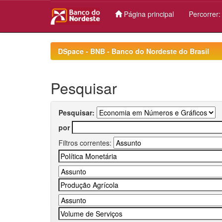
Página principal
Percorrer
Skip
navigation
DSpace - BNB - Banco do Nordeste do Brasil
Pesquisar
Pesquisar:
por
Filtros correntes: