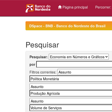
Página principal
Percorrer
Skip
navigation
DSpace - BNB - Banco do Nordeste do Brasil
Pesquisar
Pesquisar:
por
Filtros correntes: