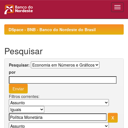
Skip
navigation
DSpace - BNB - Banco do Nordeste do Brasil
Pesquisar
Pesquisar:
por
Filtros correntes: