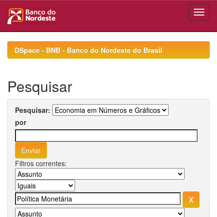
Skip
navigation
DSpace - BNB - Banco do Nordeste do Brasil
Pesquisar
Pesquisar:
por
Filtros correntes: