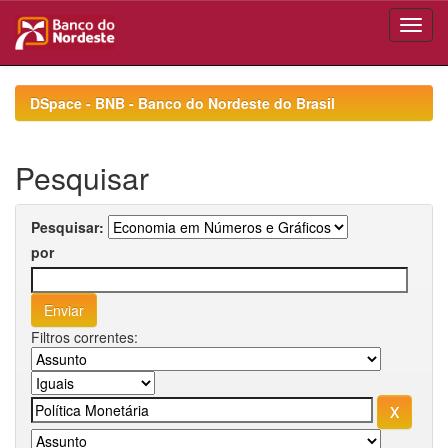
Skip
navigation
DSpace - BNB - Banco do Nordeste do Brasil
Pesquisar
Pesquisar:
por
Filtros correntes: