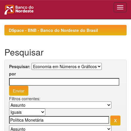
Skip
navigation
DSpace - BNB - Banco do Nordeste do Brasil
Pesquisar
Pesquisar:
por
Filtros correntes: