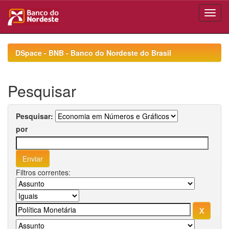
Skip
navigation
DSpace - BNB - Banco do Nordeste do Brasil
Pesquisar
Pesquisar:
por
Filtros correntes: