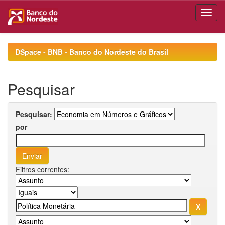
Skip
navigation
DSpace - BNB - Banco do Nordeste do Brasil
Pesquisar
Pesquisar:
por
Filtros correntes: