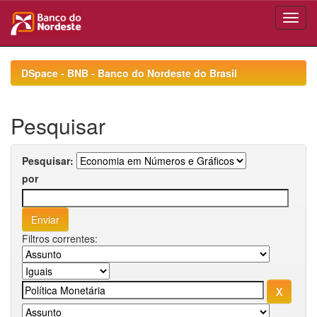
Skip
navigation
DSpace - BNB - Banco do Nordeste do Brasil
Pesquisar
Pesquisar:
por
Filtros correntes: